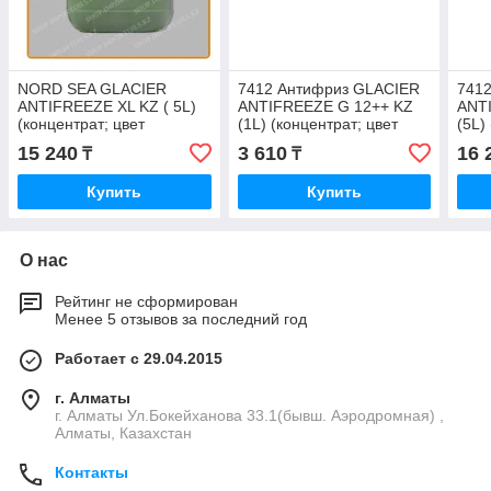
NORD SEA GLACIER
7412 Антифриз GLACIER
741
ANTIFREEZE XL KZ ( 5L)
ANTIFREEZE G 12++ KZ
ANT
(концентрат; цвет
(1L) (концентрат; цвет
(5L)
зеленый)
красный)
крас
15 240
3 610
16 
₸
₸
Купить
Купить
О нас
Рейтинг не сформирован
Менее 5 отзывов за последний год
Работает с 29.04.2015
г. Алматы
г. Алматы Ул.Бокейханова 33.1(бывш. Аэродромная) ,
Алматы, Казахстан
Контакты