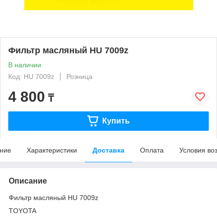
Фильтр масляный HU 7009z
В наличии
Код: HU 7009z
Розница
4 800
₸
Купить
ние
Характеристики
Доставка
Оплата
Условия во
Описание
Фильтр масляный HU 7009z
TOYOTA