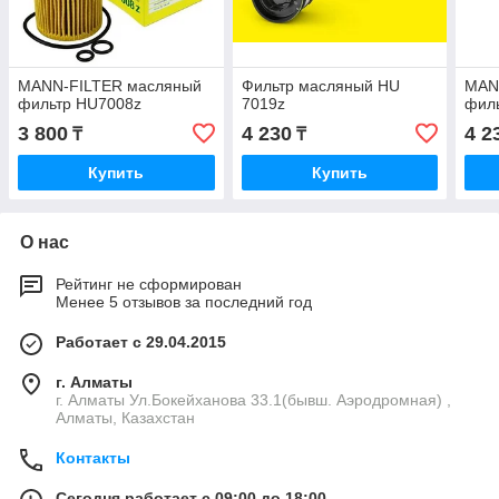
MANN-FILTER масляный
Фильтр масляный HU
MAN
фильтр HU7008z
7019z
фил
3 800
4 230
4 2
₸
₸
Купить
Купить
О нас
Рейтинг не сформирован
Менее 5 отзывов за последний год
Работает с 29.04.2015
г. Алматы
г. Алматы Ул.Бокейханова 33.1(бывш. Аэродромная) ,
Алматы, Казахстан
Контакты
Сегодня работает с 09:00 до 18:00