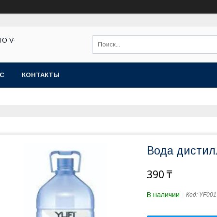
ТО V-
АС
КОНТАКТЫ
Вода дистил
390 ₸
В наличии
Код:
YF001