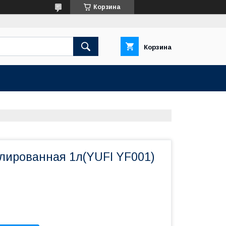
Корзина
Корзина
лированная 1л(YUFI YF001)