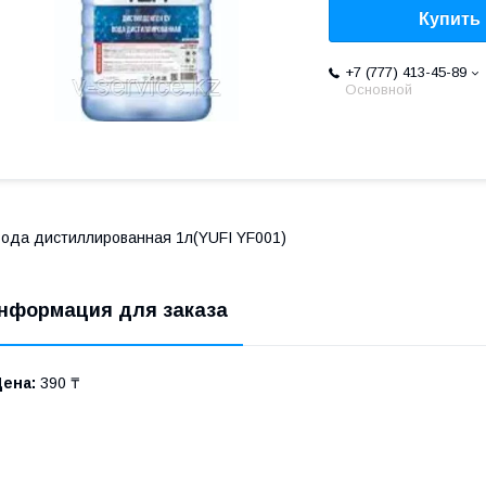
Купить
+7 (777) 413-45-89
Основной
ода дистиллированная 1л(YUFI YF001)
нформация для заказа
Цена:
390 ₸