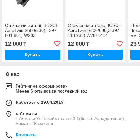
Стеклоочиститель BOSCH
Стеклоочиститель BOSCH
Щетк
AeroTwin S600/530(3 397
AeroTwin S600/600(3 397
Bosc
001 801) W203
118 938) W204,212
мм, 
12 000
12 000
23 
₸
₸
Купить
Купить
О нас
Рейтинг не сформирован
Менее 5 отзывов за последний год
Работает с 29.04.2015
г. Алматы
г. Алматы Ул.Бокейханова 33.1(бывш. Аэродромная) ,
Алматы, Казахстан
Контакты