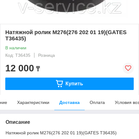
Натяжной ролик M276(276 202 01 19)(GATES
T36435)
В наличии
Код: T36435
Розница
12 000
₸
Купить
ние
Характеристики
Доставка
Оплата
Условия во
Описание
Натяжной ролик M276(276 202 01 19)(GATES T36435)