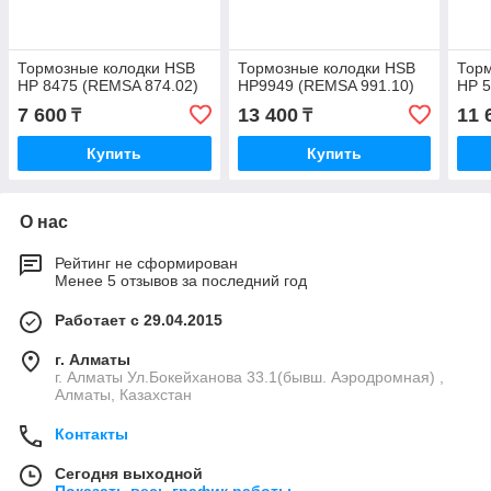
Тормозные колодки HSB
Тормозные колодки HSB
Тор
HP 8475 (REMSA 874.02)
HP9949 (REMSA 991.10)
HP 5
7 600
13 400
11 
₸
₸
Купить
Купить
О нас
Рейтинг не сформирован
Менее 5 отзывов за последний год
Работает с 29.04.2015
г. Алматы
г. Алматы Ул.Бокейханова 33.1(бывш. Аэродромная) ,
Алматы, Казахстан
Контакты
Сегодня выходной