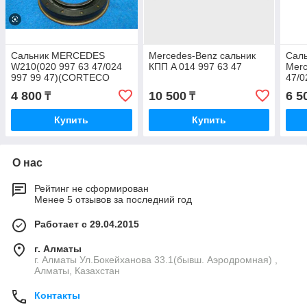
Сальник MERCEDES
Mercedes-Benz сальник
Саль
W210(020 997 63 47/024
КПП A 014 997 63 47
Merc
997 99 47)(CORTECO
47/0
01031603B)
(CO
4 800
10 500
6 5
₸
₸
Купить
Купить
О нас
Рейтинг не сформирован
Менее 5 отзывов за последний год
Работает с 29.04.2015
г. Алматы
г. Алматы Ул.Бокейханова 33.1(бывш. Аэродромная) ,
Алматы, Казахстан
Контакты