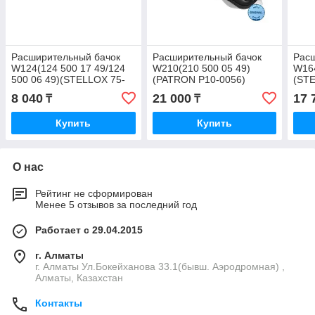
Расширительный бачок
Расширительный бачок
Рас
W124(124 500 17 49/124
W210(210 500 05 49)
W164
500 06 49)(STELLOX 75-
(PATRON P10-0056)
(STE
51267-SX)
8 040
21 000
17 
₸
₸
Купить
Купить
О нас
Рейтинг не сформирован
Менее 5 отзывов за последний год
Работает с 29.04.2015
г. Алматы
г. Алматы Ул.Бокейханова 33.1(бывш. Аэродромная) ,
Алматы, Казахстан
Контакты