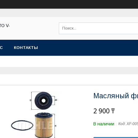
ТО V-
АС
КОНТАКТЫ
Масляный фи
2 900 ₸
В наличии
Код:
XF-00