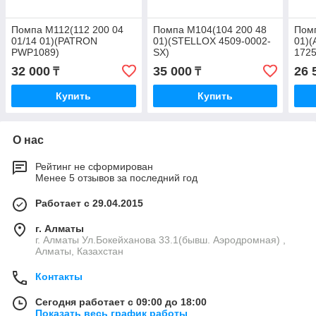
Помпа M112(112 200 04
Помпа M104(104 200 48
Помп
01/14 01)(PATRON
01)(STELLOX 4509-0002-
01)(
PWP1089)
SX)
1725
32 000
35 000
26 
₸
₸
Купить
Купить
О нас
Рейтинг не сформирован
Менее 5 отзывов за последний год
Работает с 29.04.2015
г. Алматы
г. Алматы Ул.Бокейханова 33.1(бывш. Аэродромная) ,
Алматы, Казахстан
Контакты
Сегодня работает с 09:00 до 18:00
Показать весь график работы