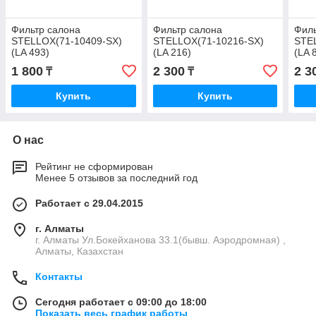
Фильтр салона
Фильтр салона
Филь
STELLOX(71-10409-SX)
STELLOX(71-10216-SX)
STE
(LA 493)
(LA 216)
(LA 
1 800
2 300
2 3
₸
₸
Купить
Купить
О нас
Рейтинг не сформирован
Менее 5 отзывов за последний год
Работает с 29.04.2015
г. Алматы
г. Алматы Ул.Бокейханова 33.1(бывш. Аэродромная) ,
Алматы, Казахстан
Контакты
Сегодня работает с 09:00 до 18:00
Показать весь график работы