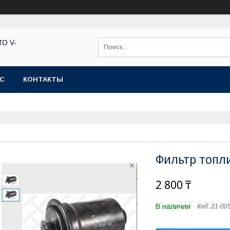
ТО V-
АС
КОНТАКТЫ
Фильтр топл
2 800 ₸
В наличии
Код:
21-00