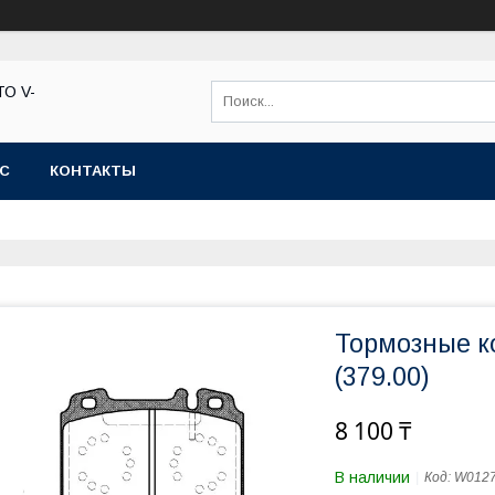
ТО V-
АС
КОНТАКТЫ
Тормозные к
(379.00)
8 100 ₸
В наличии
Код:
W012