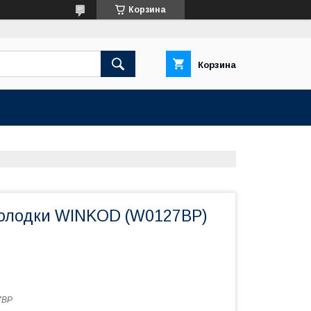
Корзина
Корзина
олодки WINKOD (W0127BP)
7BP