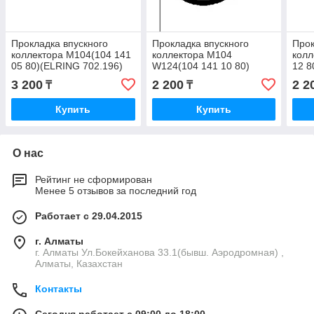
Прокладка впускного
Прокладка впускного
Прок
коллектора M104(104 141
коллектора M104
колл
05 80)(ELRING 702.196)
W124(104 141 10 80)
12 8
(ELRING 900.109)
3 200
2 200
2 2
₸
₸
Купить
Купить
О нас
Рейтинг не сформирован
Менее 5 отзывов за последний год
Работает с 29.04.2015
г. Алматы
г. Алматы Ул.Бокейханова 33.1(бывш. Аэродромная) ,
Алматы, Казахстан
Контакты