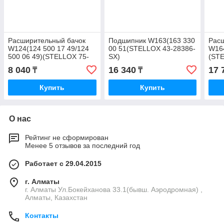
Расширительный бачок
Подшипник W163(163 330
Рас
W124(124 500 17 49/124
00 51(STELLOX 43-28386-
W164
500 06 49)(STELLOX 75-
SX)
(STE
51267-SX)
8 040
16 340
17 
₸
₸
Купить
Купить
О нас
Рейтинг не сформирован
Менее 5 отзывов за последний год
Работает с 29.04.2015
г. Алматы
г. Алматы Ул.Бокейханова 33.1(бывш. Аэродромная) ,
Алматы, Казахстан
Контакты