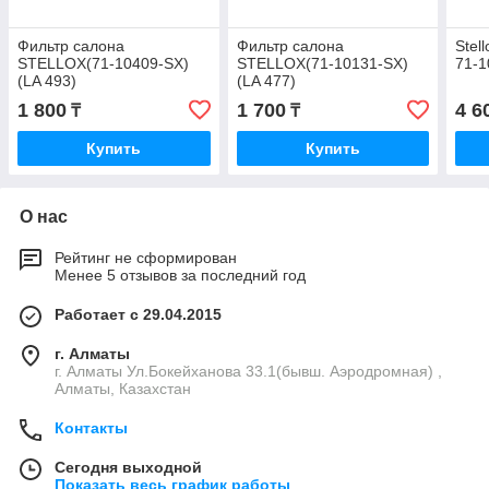
Фильтр салона
Фильтр салона
Stel
STELLOX(71-10409-SX)
STELLOX(71-10131-SX)
71-1
(LA 493)
(LA 477)
1 800
1 700
4 6
₸
₸
Купить
Купить
О нас
Рейтинг не сформирован
Менее 5 отзывов за последний год
Работает с 29.04.2015
г. Алматы
г. Алматы Ул.Бокейханова 33.1(бывш. Аэродромная) ,
Алматы, Казахстан
Контакты
Сегодня выходной
Показать весь график работы