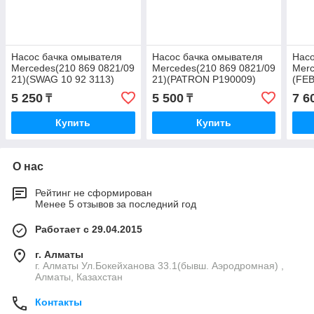
Насос бачка омывателя
Насос бачка омывателя
Насо
Mercedes(210 869 0821/09
Mercedes(210 869 0821/09
Merc
21)(SWAG 10 92 3113)
21)(PATRON P190009)
(FEB
(FEBI 23113)
(FEBI 23113)
069 
5 250
5 500
7 6
₸
₸
Купить
Купить
О нас
Рейтинг не сформирован
Менее 5 отзывов за последний год
Работает с 29.04.2015
г. Алматы
г. Алматы Ул.Бокейханова 33.1(бывш. Аэродромная) ,
Алматы, Казахстан
Контакты