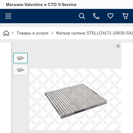
Магазин Valvoline и СТО V-Service
Товары и услуги
Фильтр салона STELLOX(71-10630-SX)