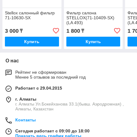
Stellox салонный фильтр
Фильтр салона
Филь
71-10630-SX
STELLOX(71-10409-SX)
STE
(LA 493)
(LA 
3 000
1 800
1 7
₸
₸
Купить
Купить
О нас
Рейтинг не сформирован
Менее 5 отзывов за последний год
Работает с 29.04.2015
г. Алматы
г. Алматы Ул.Бокейханова 33.1(бывш. Аэродромная) ,
Алматы, Казахстан
Контакты
Сегодня работает с 09:00 до 18:00
Показать весь график работы