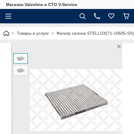
Магазин Valvoline и СТО V-Service
Товары и услуги
Фильтр салона STELLOX(71-10605-SX)