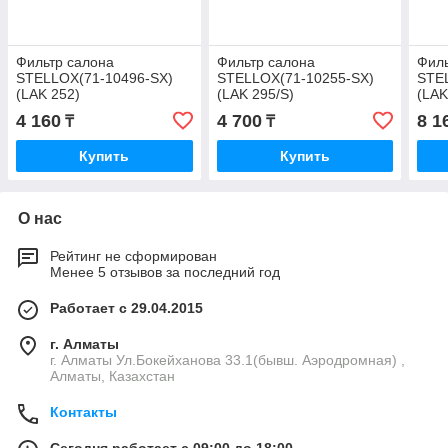
Фильтр салона
Фильтр салона
Филь
STELLOX(71-10496-SX)
STELLOX(71-10255-SX)
STE
(LAK 252)
(LAK 295/S)
(LAK
4 160
4 700
8 1
₸
₸
Купить
Купить
О нас
Рейтинг не сформирован
Менее 5 отзывов за последний год
Работает с 29.04.2015
г. Алматы
г. Алматы Ул.Бокейханова 33.1(бывш. Аэродромная) ,
Алматы, Казахстан
Контакты