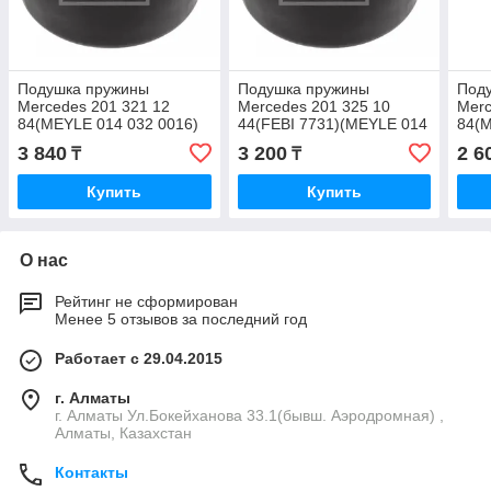
Подушка пружины
Подушка пружины
Под
Mercedes 201 321 12
Mercedes 201 325 10
Merc
84(MEYLE 014 032 0016)
44(FEBI 7731)(MEYLE 014
84(M
(FEBI 7730)
032 0028)
3 840
3 200
2 6
₸
₸
Купить
Купить
О нас
Рейтинг не сформирован
Менее 5 отзывов за последний год
Работает с 29.04.2015
г. Алматы
г. Алматы Ул.Бокейханова 33.1(бывш. Аэродромная) ,
Алматы, Казахстан
Контакты