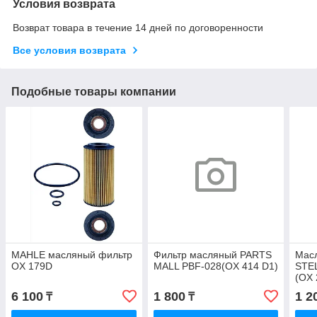
Условия возврата
Возврат товара в течение 14 дней по договоренности
Все условия возврата
Подобные товары компании
MAHLE масляный фильтр
Фильтр масляный PARTS
Мас
OX 179D
MALL PBF-028(OX 414 D1)
STE
(OX 
6 100
1 800
1 2
₸
₸