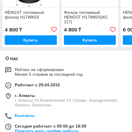
HENGST топливный
Фильтр топливный
HEN
фильтр H17WK03
HENGST H17WK03(KC
фил
117)
4 800
4 800
6 0
₸
₸
Купить
Купить
О нас
Рейтинг не сформирован
Менее 5 отзывов за последний год
Работает с 29.04.2015
г. Алматы
г. Алматы Ул.Бокейханова 33.1(бывш. Аэродромная) ,
Алматы, Казахстан
Контакты
Сегодня работает с 09:00 до 18:00
Показать весь график работы