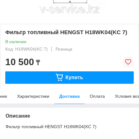
Фильтр топливный HENGST H18WK04(KC 7)
В наличии
Код: H18WK04(KC 7)
Розница
10 500
₸
Купить
ние
Характеристики
Доставка
Оплата
Условия во
Описание
Фильтр топливный HENGST H18WK04(KC 7)