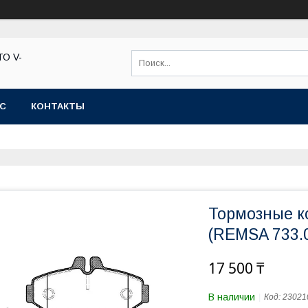
ТО V-
АС
КОНТАКТЫ
Тормозные к
(REMSA 733.
17 500 ₸
В наличии
Код:
23021