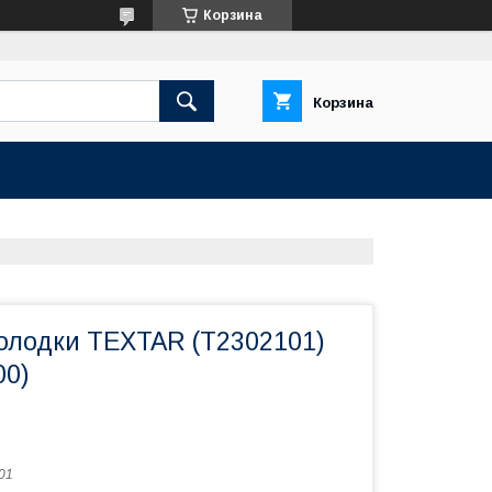
Корзина
Корзина
олодки TEXTAR (T2302101)
00)
01