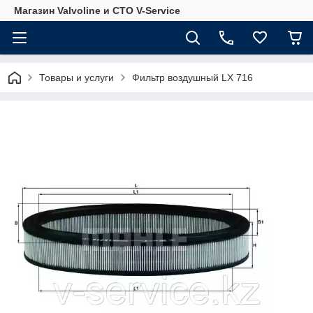
Магазин Valvoline и СТО V-Service
Товары и услуги
Фильтр воздушный LX 716