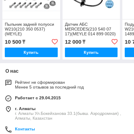
Пыльник задней полуоси
Датчик АБС
Поду
W210(210 350 0537)
MERCEDES(210 540 07
W210
(MEYLE)
17)(MEYLE 014 899 0020)
1489
(АКЦИЯ)
10 500
12 000
10 
₸
₸
Купить
Купить
О нас
Рейтинг не сформирован
Менее 5 отзывов за последний год
Работает с 29.04.2015
г. Алматы
г. Алматы Ул.Бокейханова 33.1(бывш. Аэродромная) ,
Алматы, Казахстан
Контакты