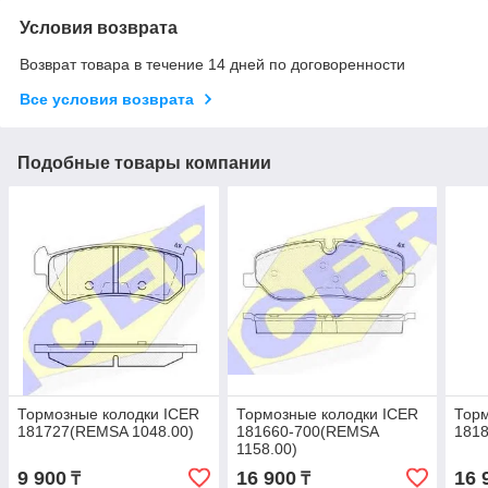
Условия возврата
Возврат товара в течение 14 дней по договоренности
Все условия возврата
Подобные товары компании
Тормозные колодки ICER
Тормозные колодки ICER
Торм
181727(REMSA 1048.00)
181660-700(REMSA
181
1158.00)
9 900
16 900
16 
₸
₸