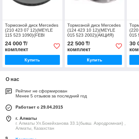
Тормозной диск Mercedes
Тормозной диск Mercedes
Торм
(210 423 07 12)(MEYLE
(124 423 10 12)(MEYLE
(220
115 523 1090)(FEBI
015 523 2002)(АКЦИЯ)
015 
23212)(АКЦИЯ)
222
24 000
22 500
30 
₸/
₸/
комплект
комплект
ком
Купить
Купить
О нас
Рейтинг не сформирован
Менее 5 отзывов за последний год
Работает с 29.04.2015
г. Алматы
г. Алматы Ул.Бокейханова 33.1(бывш. Аэродромная) ,
Алматы, Казахстан