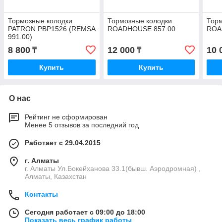
Тормозные колодки
Тормозные колодки
Торм
PATRON PBP1526 (REMSA
ROADHOUSE 857.00
ROA
991.00)
8 800
12 000
10 
₸
₸
Купить
Купить
О нас
Рейтинг не сформирован
Менее 5 отзывов за последний год
Работает с 29.04.2015
г. Алматы
г. Алматы Ул.Бокейханова 33.1(бывш. Аэродромная) ,
Алматы, Казахстан
Контакты
Сегодня работает с 09:00 до 18:00
Показать весь график работы