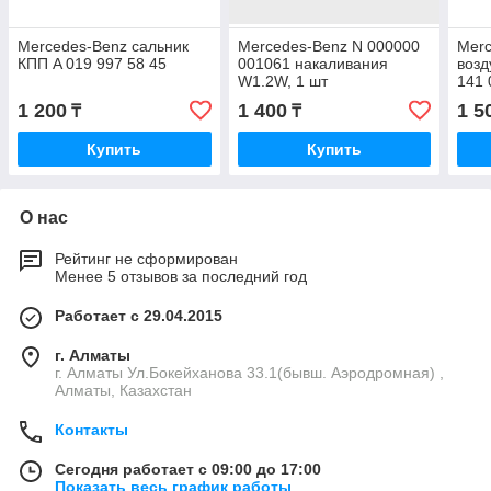
Mercedes-Benz сальник
Mercedes-Benz N 000000
Merc
КПП A 019 997 58 45
001061 накаливания
возд
W1.2W, 1 шт
141 
1 200
1 400
1 5
₸
₸
Купить
Купить
О нас
Рейтинг не сформирован
Менее 5 отзывов за последний год
Работает с 29.04.2015
г. Алматы
г. Алматы Ул.Бокейханова 33.1(бывш. Аэродромная) ,
Алматы, Казахстан
Контакты
Сегодня работает с 09:00 до 17:00
Показать весь график работы