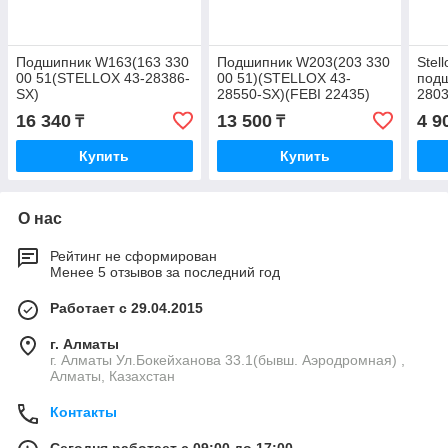
Подшипник W163(163 330
Подшипник W203(203 330
Stel
00 51(STELLOX 43-28386-
00 51)(STELLOX 43-
подш
SX)
28550-SX)(FEBI 22435)
280
16 340
13 500
4 9
₸
₸
Купить
Купить
О нас
Рейтинг не сформирован
Менее 5 отзывов за последний год
Работает с 29.04.2015
г. Алматы
г. Алматы Ул.Бокейханова 33.1(бывш. Аэродромная) ,
Алматы, Казахстан
Контакты