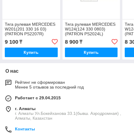
Тяга рулевая MERCEDES
Тяга рулевая MERCEDES
Тяг
W201(201 330 16 03)
W124(124 330 0803)
W124
(PATRON PS2207R)
(PATRON PS2024L)
(PA
9 100
8 900
8 3
₸
₸
Купить
Купить
О нас
Рейтинг не сформирован
Менее 5 отзывов за последний год
Работает с 29.04.2015
г. Алматы
г. Алматы Ул.Бокейханова 33.1(бывш. Аэродромная) ,
Алматы, Казахстан
Контакты