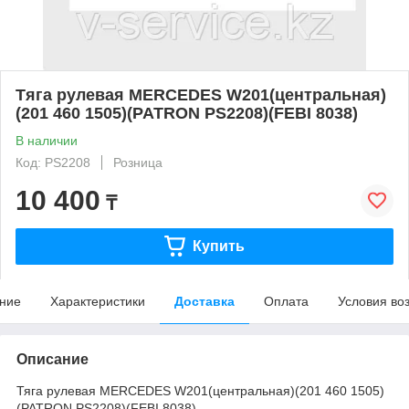
Тяга рулевая MERCEDES W201(центральная)
(201 460 1505)(PATRON PS2208)(FEBI 8038)
В наличии
Код: PS2208
Розница
10 400
₸
Купить
ние
Характеристики
Доставка
Оплата
Условия во
Описание
Тяга рулевая MERCEDES W201(центральная)(201 460 1505)
(PATRON PS2208)(FEBI 8038)