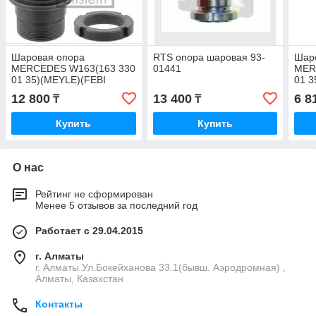
Шаровая опора
RTS опора шаровая 93-
Шар
MERCEDES W163(163 330
01441
MER
01 35)(MEYLE)(FEBI
01 3
21637)
008
12 800
13 400
6 8
₸
₸
Купить
Купить
О нас
Рейтинг не сформирован
Менее 5 отзывов за последний год
Работает с 29.04.2015
г. Алматы
г. Алматы Ул.Бокейханова 33.1(бывш. Аэродромная) ,
Алматы, Казахстан
Контакты