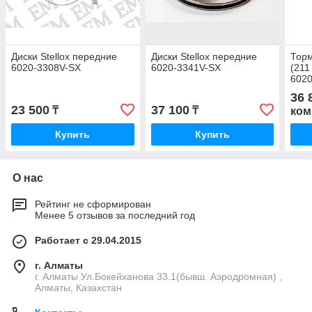
Диски Stellox передние
Диски Stellox передние
Торм
6020-3308V-SX
6020-3341V-SX
(211
6020
36 
23 500
37 100
₸
₸
ком
Купить
Купить
О нас
Рейтинг не сформирован
Менее 5 отзывов за последний год
Работает с 29.04.2015
г. Алматы
г. Алматы Ул.Бокейханова 33.1(бывш. Аэродромная) ,
Алматы, Казахстан