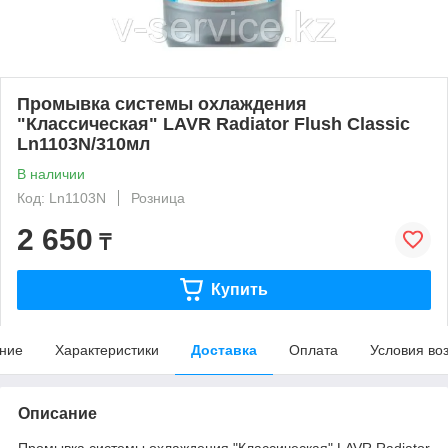
Промывка системы охлаждения
"Классическая" LAVR Radiator Flush Classic
Ln1103N/310мл
В наличии
Код: Ln1103N
Розница
2 650
₸
Купить
ние
Характеристики
Доставка
Оплата
Условия во
Описание
Промывка системы охлаждения "Классическая" LAVR Radiator