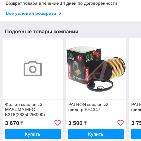
Возврат товара в течение 14 дней по договоренности
Все условия возврата
Подобные товары компании
Фильтр масляный
PATRON масляный
PAT
MASUMA MFC-
фильтр PF4347
фил
K316(263502M000)
HYUNDAI
3 670
3 500
3 7
₸
₸
Купить
Купить