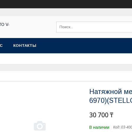
ТО V-
АС
КОНТАКТЫ
Натяжной ме
6970)(STELLO
30 700 ₸
В наличии
Код:
03-40