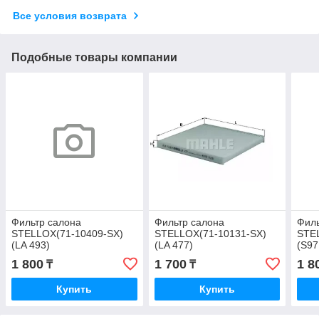
Все условия возврата
Подобные товары компании
Фильтр салона
Фильтр салона
Филь
STELLOX(71-10409-SX)
STELLOX(71-10131-SX)
STE
(LA 493)
(LA 477)
(S9
1 800
1 700
1 8
₸
₸
Купить
Купить