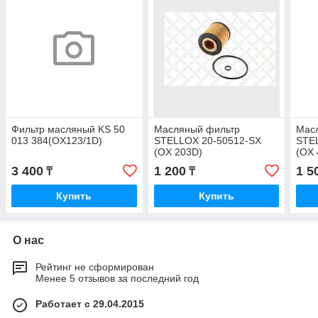
Фильтр масляный KS 50
Масляный фильтр
Мас
013 384(OX123/1D)
STELLOX 20-50512-SX
STE
(OX 203D)
(OX 
3 400
1 200
1 5
₸
₸
Купить
Купить
О нас
Рейтинг не сформирован
Менее 5 отзывов за последний год
Работает с 29.04.2015