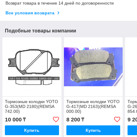
Возврат товара в течение 14 дней по договоренности
Все условия возврата
Подобные товары компании
Тормозные колодки YOTO
Тормозные колодки YOTO
Тор
G-353(MD 2180)(REMSA
G-417(MD 2163)(REMSA
G-2
742.00)
000.00)
854.
10 000
8 200
9 2
₸
₸
Купить
Купить