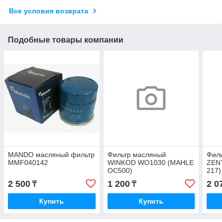
Все условия возврата
Подобные товары компании
MANDO масляный фильтр
Фильтр масляный
Фил
MMF040142
WINKOD WO1030 (MAHLE
ZEN
OC500)
217)
2 500
1 200
2 0
₸
₸
Купить
Купить