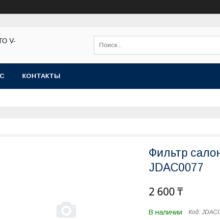
ТО V-
АС
КОНТАКТЫ
Фильтр сало
JDAC0077
2 600 ₸
В наличии
Код:
JDAC