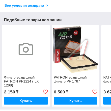
Все условия возврата
Подобные товары компании
Фильтр воздушный
PATRON воздушный
PAT
PATRON PF1224 ( LX
фильтр PF 1787
фил
1298)
2 150
6 500
3 6
₸
₸
Купить
Купить