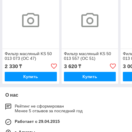
Фильтр масляный KS 50
Фильтр масляный KS 50
Филь
013 073 (OC 47)
013 557 (OC 51)
013 
2 330
3 620
3 0
₸
₸
Купить
Купить
О нас
Рейтинг не сформирован
Менее 5 отзывов за последний год
Работает с 29.04.2015
г. Алматы