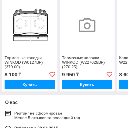
Тормозные колодки
Тормозные колодки
Коло
WINKOD (W0127BP)
WINKOD (W227025BP)
W22
(379.00)
(270.25)
8 100
9 950
8 6
₸
₸
Купить
Купить
О нас
Рейтинг не сформирован
Менее 5 отзывов за последний год
Работает с 29.04.2015