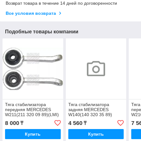
Возврат товара в течение 14 дней по договоренности
Все условия возврата
Подобные товары компании
Тяга стабилизатора
Тяга стабилизатора
Тяга
передняя MERCEDES
задняя MERCEDES
пер
W211(211 320 09 89)(LMI)
W140(140 320 35 89)
W210
(FEBI 21357)
(PATRON PS4067)
2503
8 000
4 560
7 5
₸
₸
Купить
Купить