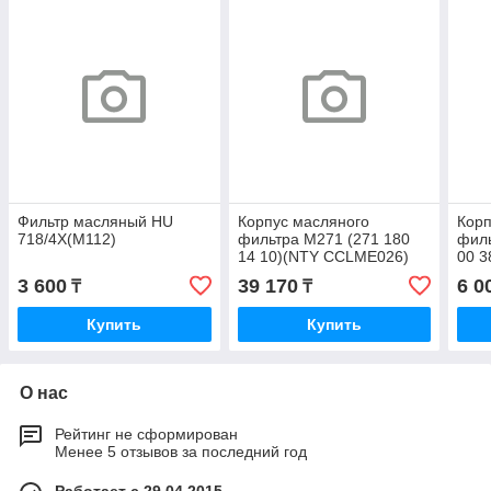
Фильтр масляный HU
Корпус масляного
Корп
718/4X(M112)
фильтра M271 (271 180
филь
14 10)(NTY CCLME026)
00 3
A27
3 600
39 170
6 0
₸
₸
Купить
Купить
О нас
Рейтинг не сформирован
Менее 5 отзывов за последний год
Работает с 29.04.2015