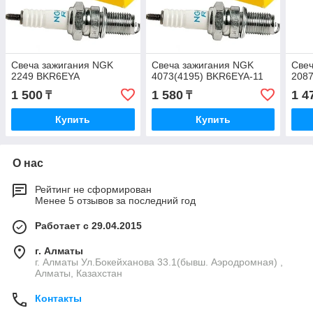
Свеча зажигания NGK
Свеча зажигания NGK
Свеч
2249 BKR6EYA
4073(4195) BKR6EYA-11
208
1 500
1 580
1 4
₸
₸
Купить
Купить
О нас
Рейтинг не сформирован
Менее 5 отзывов за последний год
Работает с 29.04.2015
г. Алматы
г. Алматы Ул.Бокейханова 33.1(бывш. Аэродромная) ,
Алматы, Казахстан
Контакты