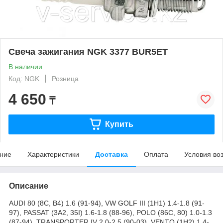
Свеча зажигания NGK 3377 BUR5ET
В наличии
Код: NGK
Розница
4 650
₸
Купить
ние
Характеристики
Доставка
Оплата
Условия во
Описание
AUDI 80 (8C, B4) 1.6 (91-94), VW GOLF III (1H1) 1.4-1.8 (91-
97), PASSAT (3A2, 35I) 1.6-1.8 (88-96), POLO (86C, 80) 1.0-1.3
(87-94), TRANSPORTER IV 2.0-2.5 (90-03), VENTO (1H2) 1.4-