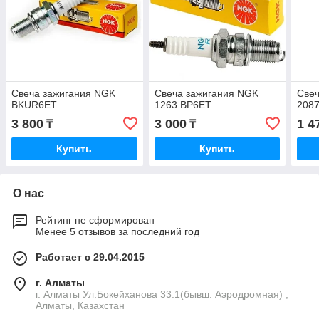
Свеча зажигания NGK
Свеча зажигания NGK
Свеч
BKUR6ET
1263 BP6ET
208
3 800
3 000
1 4
₸
₸
Купить
Купить
О нас
Рейтинг не сформирован
Менее 5 отзывов за последний год
Работает с 29.04.2015
г. Алматы
г. Алматы Ул.Бокейханова 33.1(бывш. Аэродромная) ,
Алматы, Казахстан