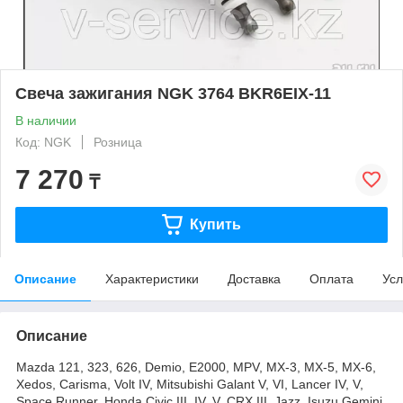
Свеча зажигания NGK 3764 BKR6EIX-11
В наличии
Код: NGK
Розница
7 270
₸
Купить
Описание
Характеристики
Доставка
Оплата
Усл
Описание
Mazda 121, 323, 626, Demio, E2000, MPV, MX-3, MX-5, MX-6,
Xedos, Carisma, Volt IV, Mitsubishi Galant V, VI, Lancer IV, V,
Space Runner, Honda Civic III, IV, V, CRX III, Jazz, Isuzu Gemini,