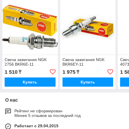
Свеча зажигания NGK
Свеча зажигания NGK
Свеч
2756 BKR6E-11
BKR6EY-11
4073
1 510
1 975
1 5
₸
₸
Купить
Купить
О нас
Рейтинг не сформирован
Менее 5 отзывов за последний год
Работает с 29.04.2015