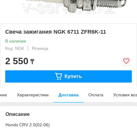
Свеча зажигания NGK 6711 ZFR6K-11
В наличии
Код: NGK
Розница
2 550
₸
Купить
ние
Характеристики
Доставка
Оплата
Условия во
Описание
Honds CRV 2.0(02-06)